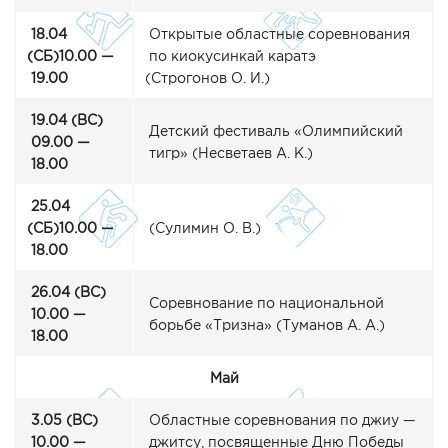
18.04
Открытые областные соревнования
(СБ
)10.00 —
по киокусинкай каратэ
19.00
(Строгонов
О. И.)
19.04
(ВС
)
Детский фестиваль
«Олимпийский
09.00 —
тигр»
(Несветаев
А. К.)
18.00
25.04
(СБ
)10.00 —
(Сулимин
О. В.)
18.00
26.04
(ВС
)
Соревнование по национальной
10.00 —
борьбе
«Тризна
»
(Туманов
А. А.)
18.00
Май
3.05
(ВС
)
Областные соревнования по джиу —
10.00 —
джитсу, посвященные Дню Победы