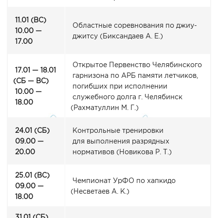
11.01
(ВС
)
Областные соревнования по джиу-
10.00 —
джитсу
(Биксандаев
А. Е.)
17.00
Открытое Первенство Челябинского
17.01 — 18.01
гарнизона по АРБ памяти летчиков,
(СБ
— ВС)
погибших при исполнении
10.00 —
служебного долга г. Челябинск
18.00
(Рахматуллин
М. Г.)
24.01
(СБ
)
Контрольные тренировки
09.00 —
для выполнения разрядных
20.00
нормативов
(Новикова
Р. Т.)
25.01
(ВС
)
Чемпионат УрФО по хапкидо
09.00 —
(Несветаев
А. К.)
18.00
31.01
(СБ
)