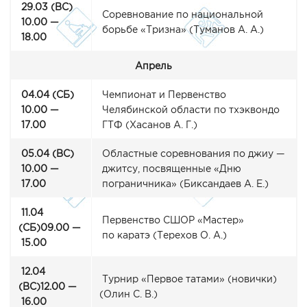
29.03
(ВС
)
Соревнование по национальной
10.00 —
борьбе
«Тризна
»
(Туманов
А. А.)
18.00
Апрель
04.04
(СБ
)
Чемпионат и Первенство
10.00 —
Челябинской области по тхэквондо
17.00
ГТФ
(Хасанов
А. Г.)
05.04
(ВС
)
Областные соревнования по джиу —
10.00 —
джитсу, посвященные
«Дню
17.00
пограничника»
(Биксандаев
А. Е.)
11.04
Первенство СШОР
«Мастер
»
(СБ
)09.00 —
по каратэ
(Терехов
О. А.)
15.00
12.04
Турнир
«Первое
татами»
(новички
)
(ВС
)12.00 —
(Олин
С. В.)
16.00