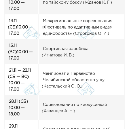
10.00 —
по тайскому боксу
(Жданов
К. Г.)
17.00
14.11
Межрегиональные соревнования
(СБ
)10.00 —
«Фестиваль
по адаптивным видам
17.00
единоборств»
(Строгонов
О. И.)
15.11
Спортивная аэробика
(ВС
)10.00 —
(Игнатова
И. В.)
17.00
21.11 — 22.11
Чемпионат и Первенство
(СБ
— ВС)
Челябинской области по ушу
10.00 —
(Кастальский
О. О.)
17.00
28.11
(СБ
)
Соревнования по киокусинкай
10.00 —
(Хаванцев
А. Н.)
18.00
29.11