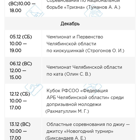
Соревнования по национальной
(ВС
)10.00 —
борьбе
«Тризна
»
(Туманов
А. А.)
18.00
Декабрь
05.12
(СБ
)
Чемпионат и Первенство
10.00 —
Челябинской области
19.00
по киокушинкай
(Строгонов
О. И.)
06.12
(ВС
)
Чемпионат Челябинской области
12.00 —
по ката
(Олин
С. В.)
15.00
Кубок РФСОО
«Федерация
12.12
(СБ
)
АРБ Челябинской области» среди
10.00 —
допризывной молодежи
17.00
(Рахматуллин
М. Г.)
13.12
(ВС
)
Областные соревнования по джиу —
10.00 —
джитсу
«Новогодний
турнир»
17.00
(Биксандаев
А. Е.)