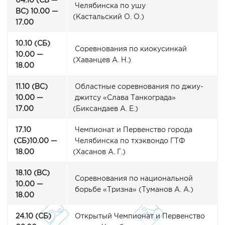
04.10
(СБ
—
Челябинска по ушу
ВС) 10.00 —
(Кастальский
О. О.)
17.00
10.10
(СБ
)
Соревнования по киокусинкай
10.00 —
(Хаванцев
А. Н.)
18.00
11.10
(ВС
)
Областные соревнования по джиу-
10.00 —
джитсу
«Слава
Танкограда»
17.00
(Биксандаев
А. Е.)
17.10
Чемпионат и Первенство города
(СБ
)10.00 —
Челябинска по тхэквондо ГТФ
18.00
(Хасанов
А. Г.)
18.10
(ВС
)
Соревнования по национальной
10.00 —
борьбе
«Тризна
»
(Туманов
А. А.)
18.00
24.10
(СБ
)
Открытый Чемпионат и Первенство