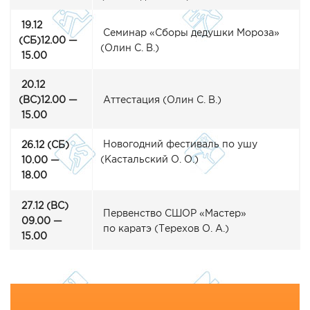
19.12
Семинар
«Сборы
дедушки Мороза»
(СБ
)12.00 —
(Олин
С. В.)
15.00
20.12
(ВС
)12.00 —
Аттестация
(Олин
С. В.)
15.00
Новогодний фестиваль по ушу
26.12
(СБ
)
(Кастальский
О. О.)
10.00 —
18.00
27.12
(ВС
)
Первенство СШОР
«Мастер
»
09.00 —
по каратэ
(Терехов
О. А.)
15.00