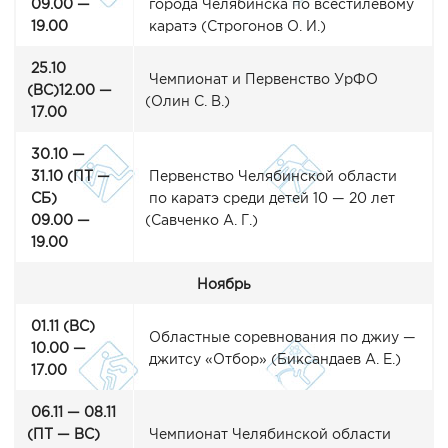
09.00 —
города Челябинска по всестилевому
19.00
каратэ
(Строгонов
О. И.)
25.10
Чемпионат и Первенство УрФО
(ВС
)12.00 —
(Олин
С. В.)
17.00
30.10 —
31.10
(ПТ
—
Первенство Челябинской области
СБ)
по каратэ среди детей 10 — 20 лет
09.00 —
(Савченко
А. Г.)
19.00
Ноябрь
01.11
(ВС
)
Областные соревнования по джиу —
10.00 —
джитсу
«Отбор
»
(Биксандаев
А. Е.)
17.00
06.11 — 08.11
(ПТ
— ВС)
Чемпионат Челябинской области