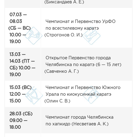
(Биксандаев
А. Е.)
07.03 —
08.03
Чемпионат и Первенство УрФО
(СБ
— ВС)
по всестилевому каратэ
10.00 —
(Строгонов
О. И.)
19.00
13.03 —
Открытое Первенство города
14.03
(ПТ
—
Челябинска по каратэ
(6
— 15 лет)
СБ) 10.00 —
(Савченко
А. Г.)
19.00
15.03
(ВС
)
Чемпионат и Первенство Южного
12.00 —
Урала по киокусинкай каратэ
15.00
(Олин
С. В.)
28.03
(СБ
)
Чемпионат города Челябинска
09.00 —
по хапкидо
(Несветаев
А. К.)
18.00