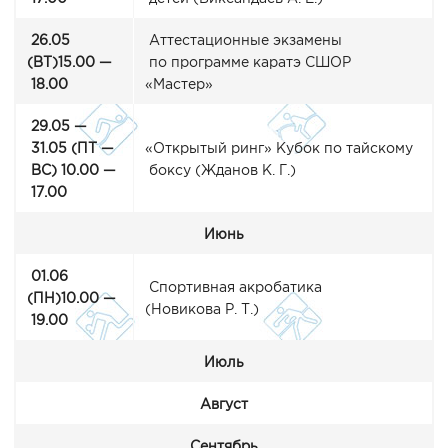
26.05
Аттестационные экзамены
(ВТ
)15.00 —
по программе каратэ СШОР
18.00
«Мастер
»
29.05 —
31.05
(ПТ
—
«Открытый
ринг» Кубок по тайскому
ВС) 10.00 —
боксу
(Жданов
К. Г.)
17.00
Июнь
01.06
Спортивная акробатика
(ПН
)10.00 —
(Новикова
Р. Т.)
19.00
Июль
Август
Сентябрь