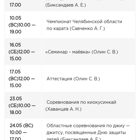
17.00
(Биксандаев
А. Е.)
10.05
Чемпионат Челябинской области
(ВС
)10.00 —
по каратэ
(Савченко
А. Г.)
19.00
16.05
(СБ
)12.00 —
«Семинар
– маёвка»
(Олин
С. В.)
15.00
17.05
(ВС
)12.00 —
Аттестация
(Олин
С. В.)
15.00
23.05
Соревнования по киокусинкай
(СБ
)10.00 —
(Хаванцев
А. Н.)
18.00
24.05
(ВС
)
Областные соревнования по джиу —
10.00 —
джитсу, посвященные Дню защиты
17.00
детей
(Биксандаев
А. Е.)