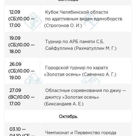
12.09
Кубок Челябинской области
(СБ
)10.00 —
по адаптивным видам единоборств
17.00
(Строгонов
О. И.)
19.09
Турнир по АРБ памяти С.Б.
(СБ
)10.00 —
Сайфуллина
(Рахматуллин
М. Г.)
18.00
26.09
Городской турнир по каратэ
(СБ
)10.00 —
«Золотая
осень»
(Савченко
А. Г.)
19.00
27.09
Областные соревнования по джиу —
(ВС
)10.00 —
джитсу
«Золотая
осень»
17.00
(Биксандаев
А. Е.)
Октябрь
03.10 —
Чемпионат и Первенство города