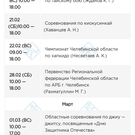
ВС) 10.00 —
по тайскому бою
(Жданов
К. Г.)
18.00
21.02
Соревнования по киокусинкай
(СБ
)10.00 —
(Хаванцев
А. Н.)
18.00
22.02
(ВС
)
Чемпионат Челябинской области
09.00 —
по хапкидо
(Несветаев
А. К.)
18.00
Первенство Региональной
28.02
(СБ
)
федерации Челябинской области
10.00 —
по АРБ г. Челябинск
18.00
(Рахматуллин
М. Г.)
Март
Областные соревнования по джиу —
01.03
(ВС
)
джитсу, посвященные
«Дню
10.00 —
Защитника Отечества»
17.00